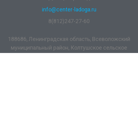
info@center-ladoga.ru
8(812)247-27-60
188686, Ленинградская область, Всеволожский
муниципальный район, Колтушское сельское
поселение, дер. Разметелево, ул. ПТУ-56, д.5