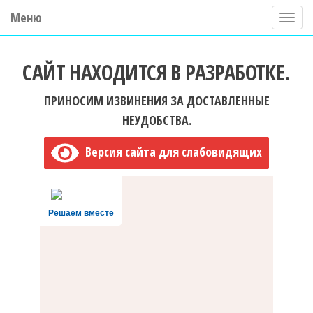
Меню
П
о
ГБУ ДО "Центр "Ладога"
к
САЙТ НАХОДИТСЯ В РАЗРАБОТКЕ.
а
з
ПРИНОСИМ ИЗВИНЕНИЯ ЗА ДОСТАВЛЕННЫЕ
а
НЕУДОБСТВА.
т
Версия сайта для слабовидящих
ь
/
С
Решаем вместе
к
р
ы
т
ь