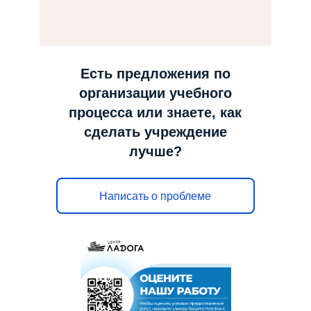
н
а
в
и
Есть предложения по
г
организации учебного
а
процесса или знаете, как
ц
сделать учреждение
и
лучше?
ю
Написать о проблеме